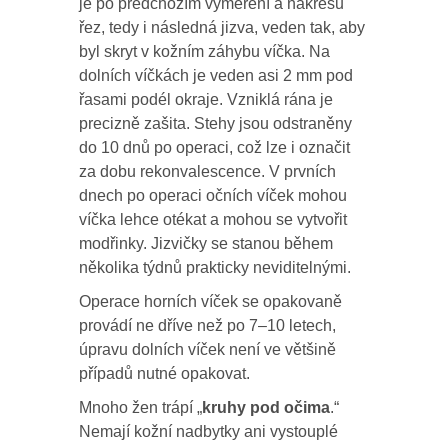
je po předchozím vyměření a nákresu
řez, tedy i následná jizva, veden tak, aby
byl skryt v kožním záhybu víčka. Na
dolních víčkách je veden asi 2 mm pod
řasami podél okraje. Vzniklá rána je
precizně zašita. Stehy jsou odstraněny
do 10 dnů po operaci, což lze i označit
za dobu rekonvalescence. V prvních
dnech po operaci očních víček mohou
víčka lehce otékat a mohou se vytvořit
modřinky. Jizvičky se stanou během
několika týdnů prakticky neviditelnými.
Operace horních víček se opakovaně
provádí ne dříve než po 7–10 letech,
úpravu dolních víček není ve většině
případů nutné opakovat.
Mnoho žen trápí „
kruhy pod očima
.“
Nemají kožní nadbytky ani vystouplé