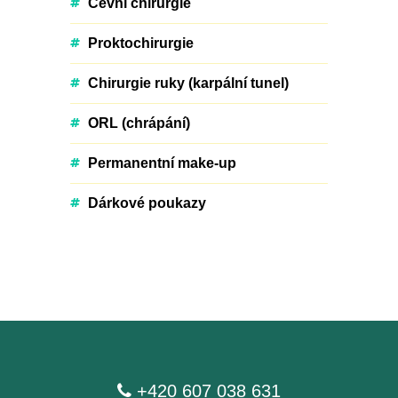
Cévní chirurgie
Proktochirurgie
Chirurgie ruky (karpální tunel)
ORL (chrápání)
Permanentní make-up
Dárkové poukazy
+420 607 038 631