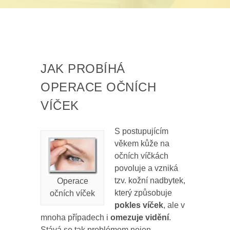
JAK PROBÍHÁ
OPERACE OČNÍCH
VÍČEK
S postupujícím
věkem kůže na
očních víčkách
povoluje a vzniká
tzv. kožní nadbytek,
Operace
který způsobuje
očních víček
pokles víček
, ale v
mnoha případech i
omezuje vidění
.
Stává se tak problémem nejen