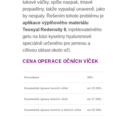
tukové váčky, spíše naopak, tmavé
propadliny, takže vypadají unaveně, jako
by nespaly. Řešením tohoto problému je
aplikace výplňového materiálu
Teosyal Redensity II
, injektovatelného
gelu na bázi kyseliny hyaluronové
speciálně určeného pro jemnou a
cillivou oblast okolo očí.
CENA OPERACE OČNÍCH VÍČEK
Konzultace
300,-
Kosmetická úprava horních víček
od 15.000,-
Kosmetická úprava dolních víček
od 17.000,-
Kosmetická úprava horních a dolních víček
od 25.000,-