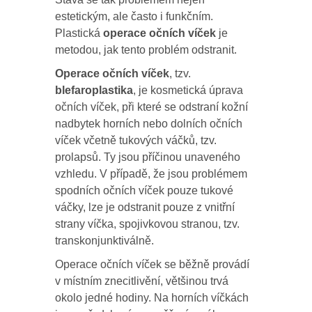
estetickým, ale často i funkčním.
Plastická
operace očních víček
je
metodou, jak tento problém odstranit.
Operace očních víček
, tzv.
blefaroplastika
, je kosmetická úprava
očních víček, při které se odstraní kožní
nadbytek horních nebo dolních očních
víček včetně tukových váčků, tzv.
prolapsů. Ty jsou příčinou unaveného
vzhledu. V případě, že jsou problémem
spodních očních víček pouze tukové
váčky, lze je odstranit pouze z vnitřní
strany víčka, spojivkovou stranou, tzv.
transkonjunktiválně.
Operace očních víček se běžně provádí
v místním znecitlivění, většinou trvá
okolo jedné hodiny. Na horních víčkách