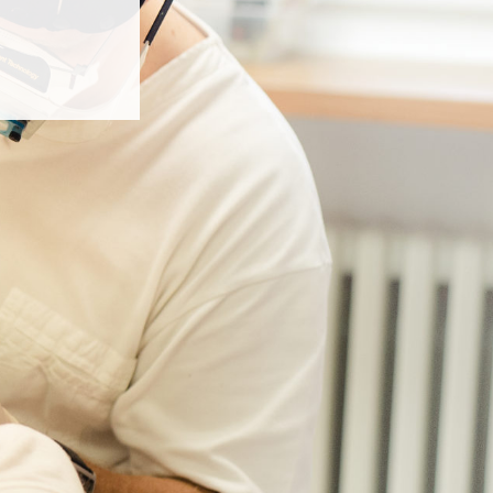
apříč
irurgie,