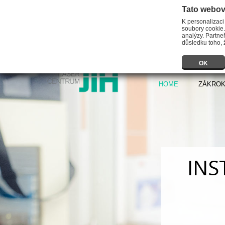
Tato webov
K personalizaci
soubory cookie.
analýzy. Partneř
důsledku toho, ž
OK
HOME
ZÁKRO
INS
Předmět