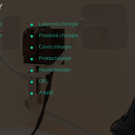
Y
e
Laserová chirurgie
e
Plastická chirurgie
Cévní chirurgie
Proktochirurgie
Neurochirurgie
ORL
A další