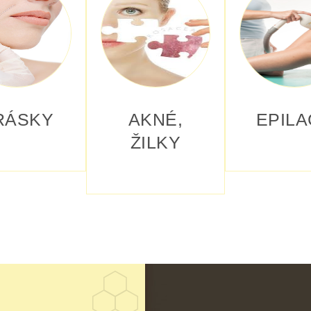
RÁSKY
AKNÉ,
EPILA
ŽILKY