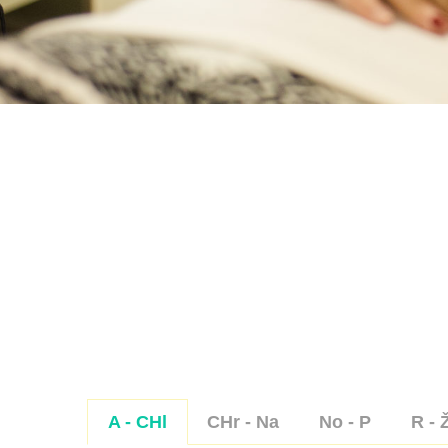
A - CHl
CHr - Na
No - P
R - 