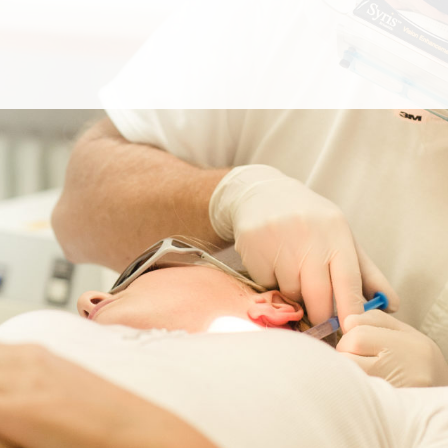
íme i řadu léčebně preventivních zákroků n
ickými obory, jako cévní chirurgie, proktoch
ogie nebo ORL.