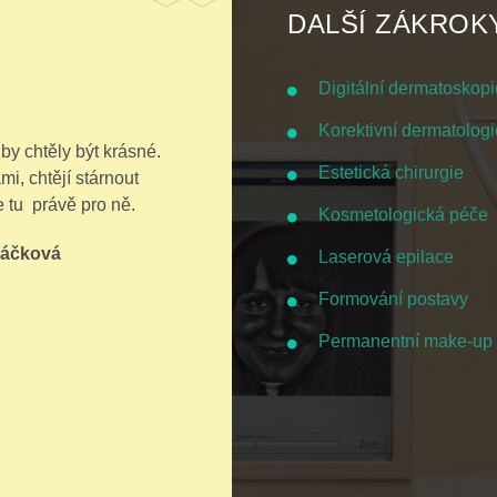
DALŠÍ ZÁKROK
Digitální dermatoskopi
Korektivní dermatologi
y chtěly být krásné.
Estetická chirurgie
mi, chtějí stárnout
 tu právě pro ně.
Kosmetologická péče
ráčková
Laserová epilace
Formování postavy
Permanentní make-up