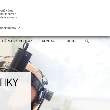
 využíváme
ia, inzerci a
teré získali v
razit detaily
DÁRKOVÝ POUKAZ
KONTAKT
BLOG
TIKY
oky, ale