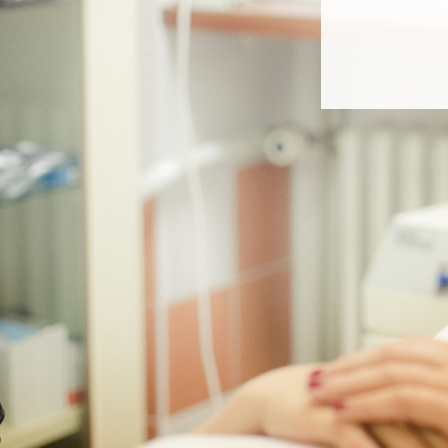
provád
chirurg
neurol