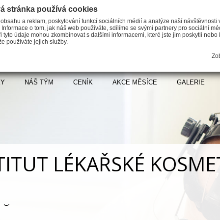
á stránka používá cookies
 obsahu a reklam, poskytování funkcí sociálních médií a analýze naší návštěvnosti
 Informace o tom, jak náš web používáte, sdílíme se svými partnery pro sociální méd
i tyto údaje mohou zkombinovat s dalšími informacemi, které jste jim poskytli nebo k
e používáte jejich služby.
Zob
KY
NÁŠ TÝM
CENÍK
AKCE MĚSÍCE
GALERIE
TITUT LÉKAŘSKÉ KOSME
em naší činnosti jsou nejen estetické zákr