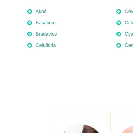
Akné
Cév
Basaliom
Citl
Bradavice
Cys
Celulitida
Čer