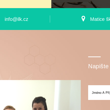
info@ilk.cz
Matice š
Napište