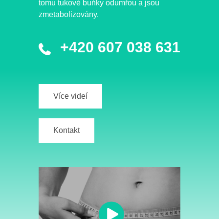
tomu tukové buňky odumřou a jsou
zmetabolizovány.
+420 607 038 631
Více videí
Kontakt