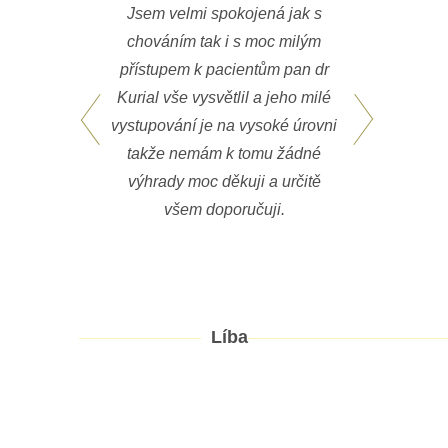
Jsem velmi spokojená jak s
Chtel
chováním tak i s moc milým
Za oc
přístupem k pacientům pan dr
sle
Kurial vše vysvětlil a jeho milé
Vzhl
vystupování je na vysoké úrovni
byd
takže nemám k tomu žádné
j
výhrady moc děkuji a určitě
pro
všem doporučuji.
Líba