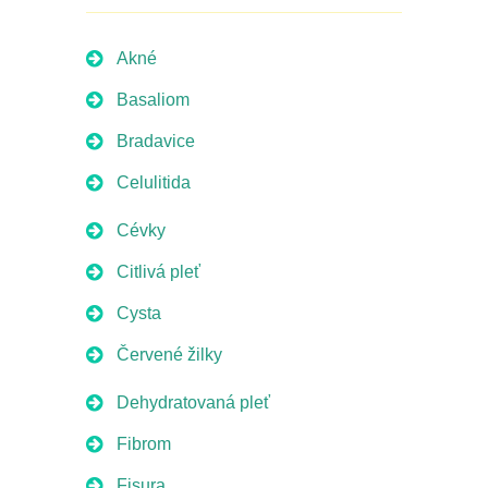
Akné
Basaliom
Bradavice
Celulitida
Cévky
Citlivá pleť
Cysta
Červené žilky
Dehydratovaná pleť
Fibrom
Fisura