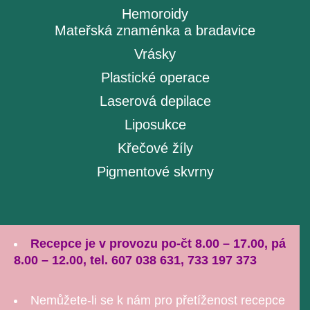
Hemoroidy
Mateřská znaménka a bradavice
Vrásky
Plastické operace
Laserová depilace
Liposukce
Křečové žíly
Pigmentové skvrny
GDPR
|
Nastavení cookies
Recepce je v provozu po-čt 8.00 – 17.00, pá
8.00 – 12.00, tel. 607 038 631, 733 197 373
Nemůžete-li se k nám pro přetíženost recepce