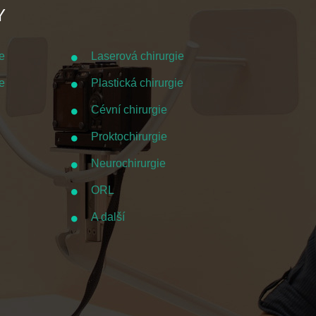
Y
e
Laserová chirurgie
e
Plastická chirurgie
Cévní chirurgie
Proktochirurgie
Neurochirurgie
ORL
A další