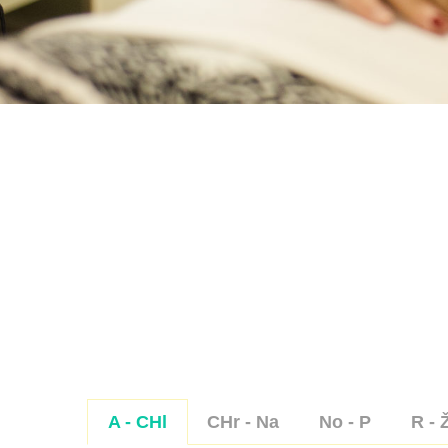
A - CHl
CHr - Na
No - P
R - 