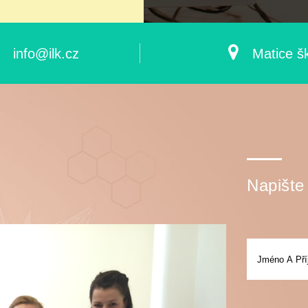
info@ilk.cz
Matice š
Napište