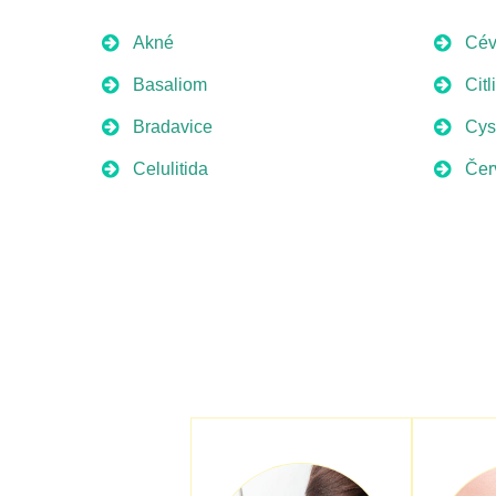
Akné
Cév
Basaliom
Citl
Bradavice
Cys
Celulitida
Čer