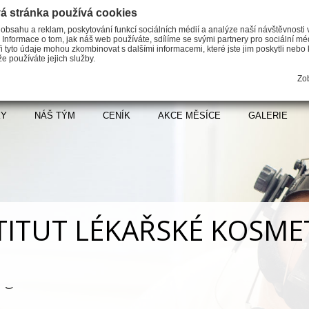
á stránka používá cookies
 obsahu a reklam, poskytování funkcí sociálních médií a analýze naší návštěvnosti
 Informace o tom, jak náš web používáte, sdílíme se svými partnery pro sociální méd
i tyto údaje mohou zkombinovat s dalšími informacemi, které jste jim poskytli nebo k
e používáte jejich služby.
Zob
KY
NÁŠ TÝM
CENÍK
AKCE MĚSÍCE
GALERIE
TITUT LÉKAŘSKÉ KOSME
em naší činnosti jsou nejen estetické zákr
íme i řadu léčebně preventivních zákroků n