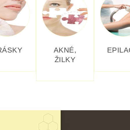
RÁSKY
AKNÉ,
EPILA
ŽILKY