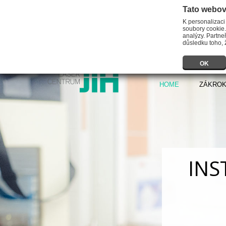
Tato webov
K personalizaci
soubory cookie.
analýzy. Partneř
důsledku toho, ž
OK
HOME
ZÁKRO
INS
Předmět
provád