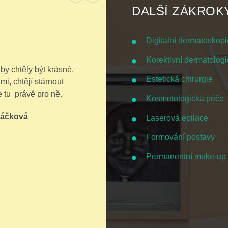
DALŠÍ ZÁKROK
Digitální dermatoskopi
Korektivní dermatologi
y chtěly být krásné.
Estetická chirurgie
mi, chtějí stárnout
 tu právě pro ně.
Kosmetologická péče
ráčková
Laserová epilace
Formování postavy
Permanentní make-up