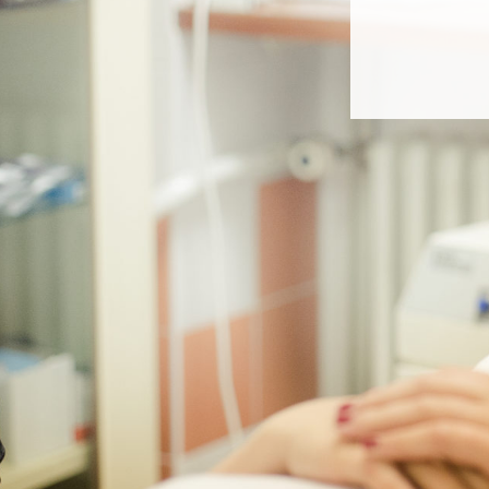
chirurg
neurol