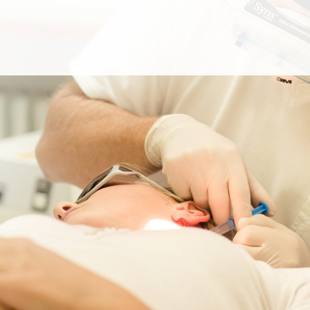
ickými obory, jako cévní chirurgie, proktoch
ogie nebo ORL.