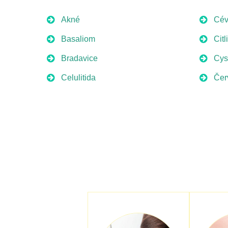
Akné
Cév
Basaliom
Citl
Bradavice
Cys
Celulitida
Čer