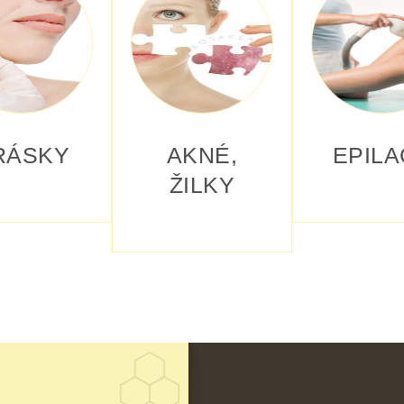
RÁSKY
AKNÉ,
EPILA
ŽILKY