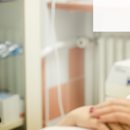
provád
chirurg
neurol