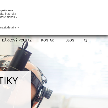
 využíváme
ia, inzerci a
teré získali v
razit detaily
DÁRKOVÝ POUKAZ
KONTAKT
BLOG
TIKY
oky, ale