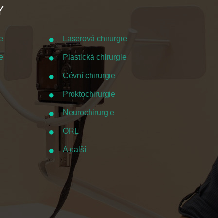
Y
e
Laserová chirurgie
e
Plastická chirurgie
Cévní chirurgie
Proktochirurgie
Neurochirurgie
ORL
A další