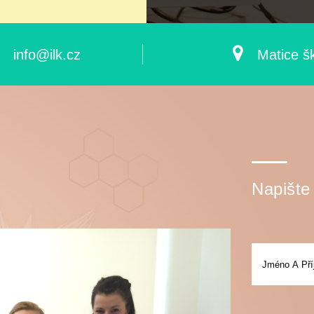
info@ilk.cz
Matice š
Napište