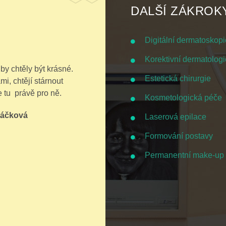
DALŠÍ ZÁKROK
Digitální dermatoskopi
Korektivní dermatologi
y chtěly být krásné.
Estetická chirurgie
mi, chtějí stárnout
 tu právě pro ně.
Kosmetologická péče
ráčková
Laserová epilace
Formování postavy
Permanentní make-up