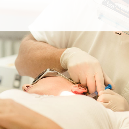
íme i řadu léčebně preventivních zákroků n
ickými obory, jako cévní chirurgie, proktoch
ogie nebo ORL.