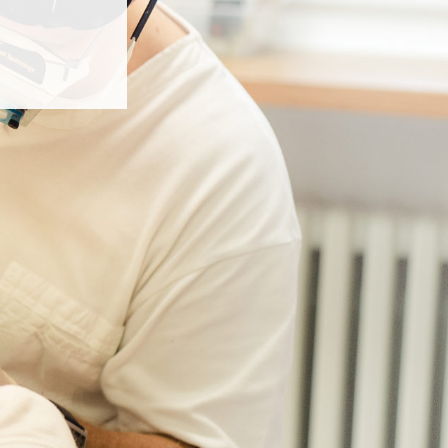
apříč
irurgie,