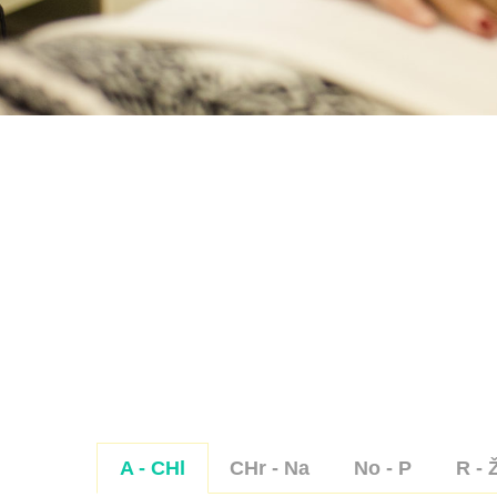
A - CHl
CHr - Na
No - P
R - 