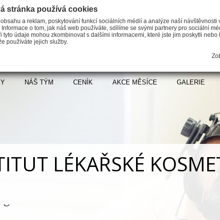
á stránka používá cookies
 obsahu a reklam, poskytování funkcí sociálních médií a analýze naší návštěvnosti
 Informace o tom, jak náš web používáte, sdílíme se svými partnery pro sociální méd
i tyto údaje mohou zkombinovat s dalšími informacemi, které jste jim poskytli nebo k
e používáte jejich služby.
Zob
KY
NÁŠ TÝM
CENÍK
AKCE MĚSÍCE
GALERIE
TITUT LÉKAŘSKÉ KOSME
em naší činnosti jsou nejen estetické zákr