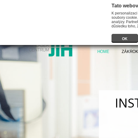
Tato webov
K personalizaci
soubory cookie.
analýzy. Partneř
důsledku toho, ž
OK
HOME
ZÁKRO
INS
Předmět